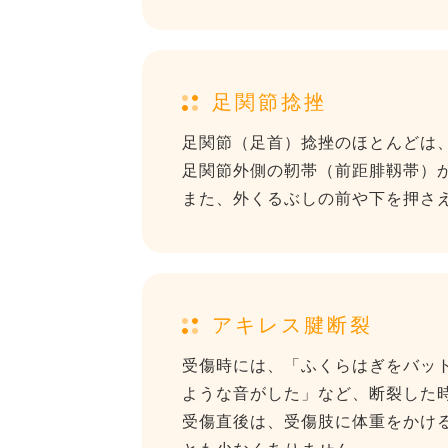
足関節捻挫
足関節（足首）捻挫のほとんどは
足関節外側の靭帯（前距腓靱帯）
また、外くるぶしの前や下を押さ
アキレス腱断裂
受傷時には、「ふくらはぎをバッ
ような音がした」など、断裂した
受傷直後は、受傷肢に体重をかけ