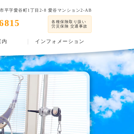
平字愛谷町1丁目2-8 愛谷マンション2-AB
-6815
各種保険取り扱い
労災保険 交通事故
案内
インフォメーション