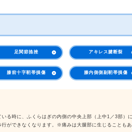
足関節捻挫
アキレス腱断裂
膝前十字靭帯損傷
膝内側側副靭帯損傷
ている時に、ふくらはぎの内側の中央上部（上中1／3部）
歩行ができなくなります。※痛みは大腿部に生じることもあ