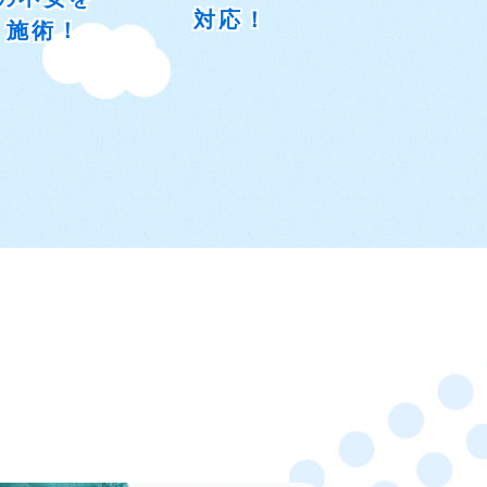
対応！
く施術！