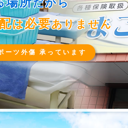
場所
る
だから
配
必要
は
ありません
ポーツ外傷 承っています