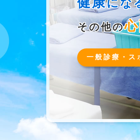
健康
にな
心
その他の
一般診療・ス